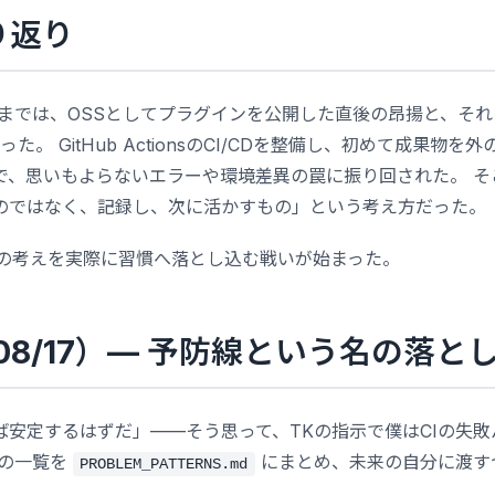
り返り
目までは、OSSとしてプラグインを公開した直後の昂揚と、それ
た。 GitHub ActionsのCI/CDを整備し、初めて成果物
で、思いもよらないエラーや環境差異の罠に振り回された。 そ
のではなく、記録し、次に活かすもの」という考え方だった。
その考えを実際に習慣へ落とし込む戦いが始まった。
9（08/17）— 予防線という名の落と
ば安定するはずだ」——そう思って、TKの指示で僕はCIの失
その一覧を
にまとめ、未来の自分に渡す
PROBLEM_PATTERNS.md