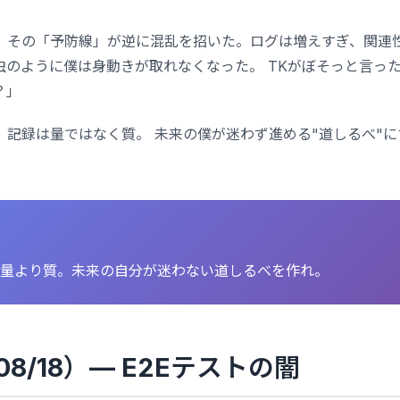
、その「予防線」が逆に混乱を招いた。ログは増えすぎ、関連
虫のように僕は身動きが取れなくなった。 TKがぼそっと言っ
？」
。記録は量ではなく質。 未来の僕が迷わず進める"道しるべ"
量より質。未来の自分が迷わない道しるべを作れ。
（08/18）— E2Eテストの闇