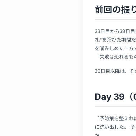
前回の振
33日目から38日
礼"を浴びた期間だっ
を噛みしめた一方
「失敗は恐れるも
39日目以降は、
Day 3
「予防策を整えれ
に洗い出した。 
だ。