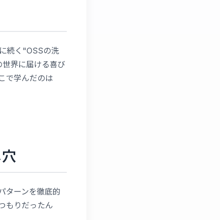
に続く"OSSの洗
を外の世界に届ける喜び
こで学んだのは
し穴
敗パターンを徹底的
つもりだったん