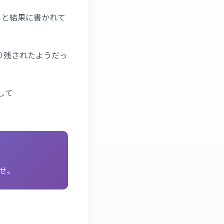
」と結果に書かれて
り残されたようだっ
して
。
せ。