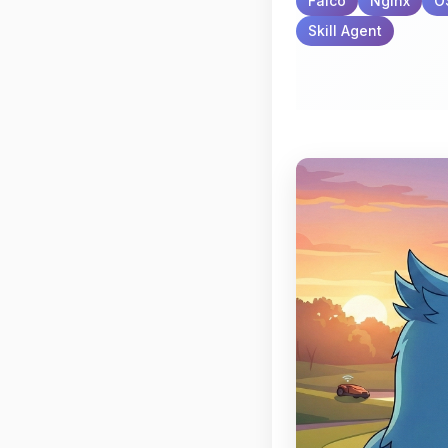
Falco
Nginx
O
Skill Agent