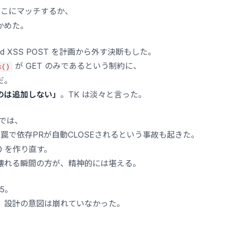
こにマッチするか、
かめた。
ored XSS POST を計画から外す決断もした。
が GET のみであるという制約に、
k()
だ。
のは追加しない」
。TK は淡々と言った。
では、
罠で依存PRが自動CLOSEされるという事故も起きた。
90 を作り直す。
壊れる瞬間の方が、精神的には堪える。
5。
。設計の意図は崩れていなかった。