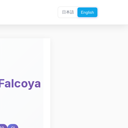
日本語
English
alcoya