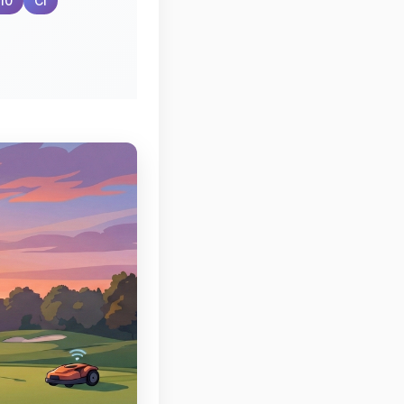
10
CI