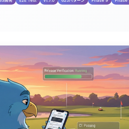
SS開発
E2E Test
v1.7.0
625パターン
Phase 9
Phase 