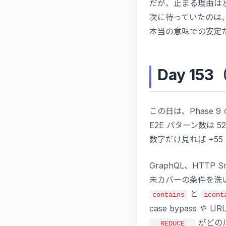
だが、止まる理由は
次に待っていたのは
本当の意味での安定
Day 15
この日は、Phase 9 
E2E パターン数は 52
数字だけ見れば +5
GraphQL、HTTP S
未カバーの条件を洗
と
contains
icont
case bypass や 
がどの
__REDUCE__