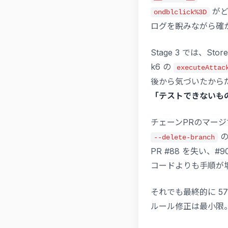
がど
ondblclick%3D
ログを睨みながら確
Stage 3 では、St
k6 の
executeAttac
後から気づいたから
「テストできないも
チェーンPRのマージ
の
--delete-branch
PR #88 を失い、#
コードよりも手順が
それでも最終的に 57
ルール修正は最小限